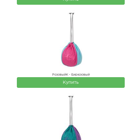
РозовыйК - Бирюзовый
Купить